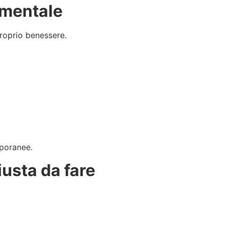
amentale
proprio benessere.
mporanee.
usta da fare