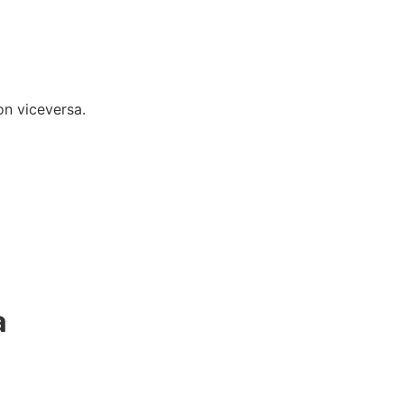
on viceversa.
a